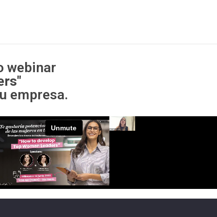
o webinar
ers"
 tu empresa.