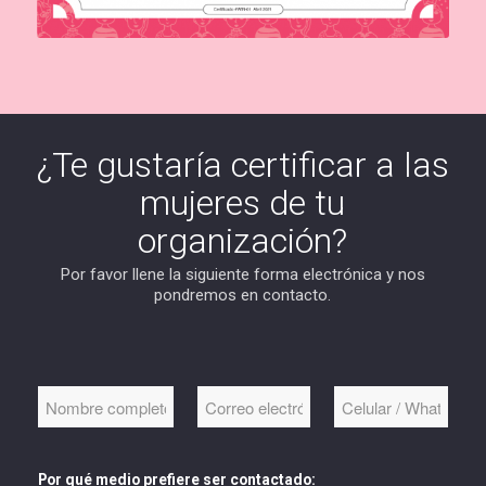
¿Te gustaría certificar a las
mujeres de tu
organización?
Por favor llene la siguiente forma electrónica y nos
pondremos en contacto.
N
C
C
o
o
e
m
r
l
b
r
u
r
e
l
Por qué medio prefiere ser contactado: