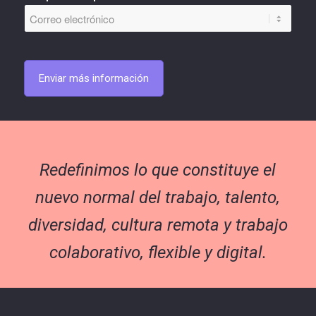
e
o
a
c
e
r
o
l
/
m
e
W
p
c
h
l
t
a
e
r
t
Enviar más información
t
ó
s
o
n
A
i
p
*
c
p
o
*
Redefinimos lo que constituye el
nuevo normal del trabajo, talento,
diversidad, cultura remota y trabajo
colaborativo, flexible y digital.