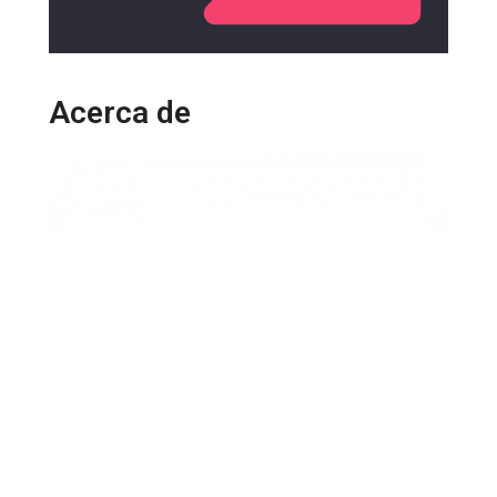
Acerca de
Organización que desarrolla e institucionaliza la
cultura del trabajo flexible, centralizada en las
personas, implementando tendencias e
innovación laboral, a través de soluciones
digitales de talento y flexibilidad.